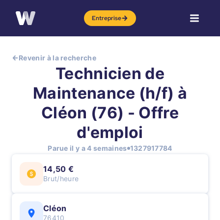
Entreprise
Revenir à la recherche
Technicien de
Maintenance (h/f) à
Cléon (76) - Offre
d'emploi
Parue il y a 4 semaines
1327917784
14,50 €
Brut/heure
Cléon
76410