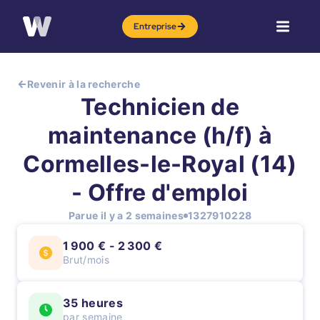
Entreprise
Revenir à la recherche
Technicien de
maintenance (h/f) à
Cormelles-le-Royal (14)
- Offre d'emploi
Parue il y a 2 semaines
1327910228
1 900 € - 2 300 €
Brut/mois
35 heures
par semaine