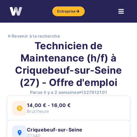
Entreprise
Revenir à la recherche
Technicien de
Maintenance (h/f) à
Criquebeuf-sur-Seine
(27) - Offre d'emploi
Parue il y a 2 semaines
1327912101
14,00 € - 16,00 €
Brut/heure
Criquebeuf-sur-Seine
27340