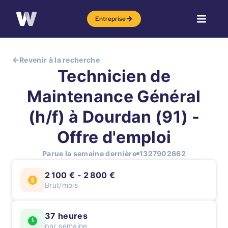
Entreprise
Revenir à la recherche
Technicien de
Maintenance Général
(h/f) à Dourdan (91) -
Offre d'emploi
Parue la semaine dernière
1327902662
2 100 € - 2 800 €
Brut/mois
37 heures
par semaine