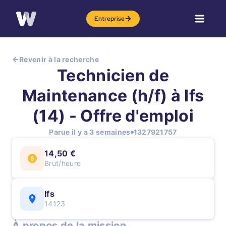
Entreprise
Revenir à la recherche
Technicien de
Maintenance (h/f) à Ifs
(14) - Offre d'emploi
Parue il y a 3 semaines
1327921757
14,50 €
Brut/heure
Ifs
14123
À propos de la mission