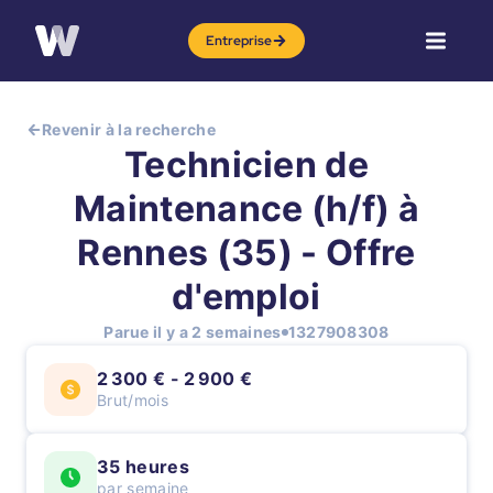
Entreprise
Revenir à la recherche
Technicien de
Maintenance (h/f) à
Rennes (35) - Offre
d'emploi
Parue il y a 2 semaines
1327908308
2 300 € - 2 900 €
Brut/mois
35 heures
par semaine