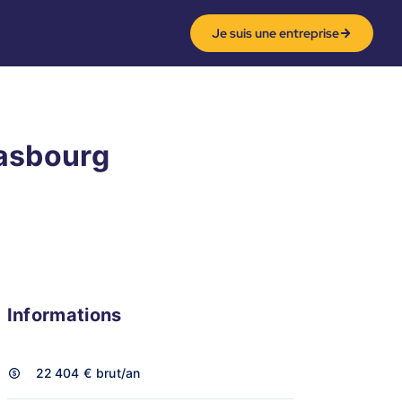
Je suis une entreprise
rasbourg
Informations
22 404 €
brut/an