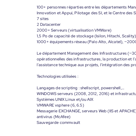
100+ personnes réparties entre les départements Man
Innovation et Appui, Pilotage des SI, et le Centre des
7 sites
2 Datacenter
2000+ Serveurs (virtualisation VMWare)
1,5 Po de capacité de stockage (Isilon, Hitachi, Scality
1000+ équipements réseau (Palo Alto, Alcatel), ~2000
Le département Management des Infrastructures (~30 p
opérationnelles des infrastructures, la production et 
l’assistance technique aux projets, l’intégration des pr
Technologies utilisées :
Langages de scripting : shellscript, powershell,…
WINDOWS serveurs (2008, 2012, 2016) et infrastructu
Systèmes UNIX Linux et/ou AIX
VMWARE vsphere (6, 6.5)
Messagerie EXCHANGE, serveurs Web (IIS et APACHE), 
antivirus (McAfee)
Sauvegarde commvault