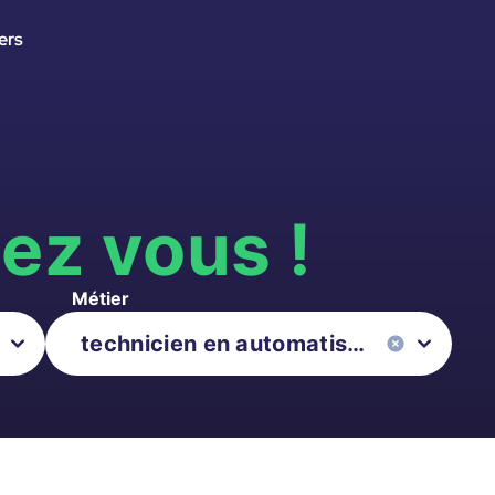
ers
s
ez vous !
Métier