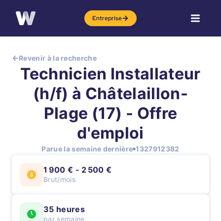
Entreprise
Revenir à la recherche
Technicien Installateur
(h/f) à Châtelaillon-
Plage (17) - Offre
d'emploi
Parue la semaine dernière
1327912382
1 900 € - 2 500 €
Brut/mois
35 heures
par semaine