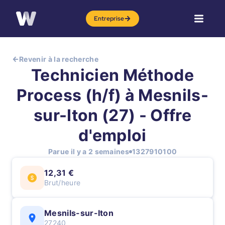
Entreprise
Revenir à la recherche
Technicien Méthode
Process (h/f) à Mesnils-
sur-Iton (27) - Offre
d'emploi
Parue il y a 2 semaines
1327910100
12,31 €
Brut/heure
Mesnils-sur-Iton
27240