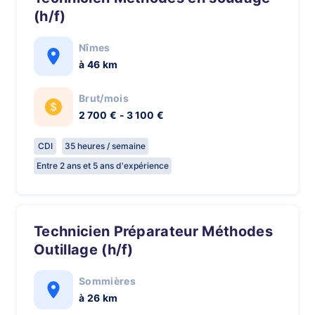
(h/f)
Nîmes
à 46 km
Brut/mois
2 700 € - 3 100 €
CDI
35 heures / semaine
Entre 2 ans et 5 ans d'expérience
Technicien Préparateur Méthodes
Outillage (h/f)
Sommières
à 26 km