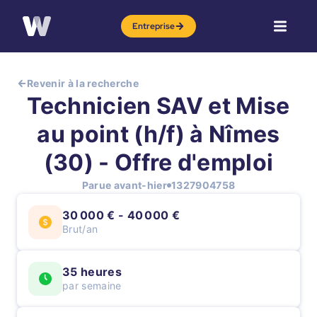
Entreprise
Revenir à la recherche
Technicien SAV et Mise
au point (h/f) à Nîmes
(30) - Offre d'emploi
Parue avant-hier
1327904758
30 000 € - 40 000 €
Brut/an
35 heures
par semaine