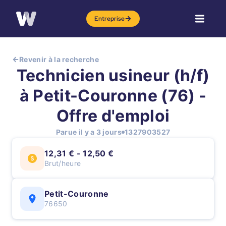
Entreprise
Revenir à la recherche
Technicien usineur (h/f)
à Petit-Couronne (76) -
Offre d'emploi
Parue il y a 3 jours
1327903527
12,31 € - 12,50 €
Brut/heure
Petit-Couronne
76650