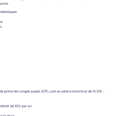
urnis.
 métalliques
ns
rs
e prime de congés payés (CP), soit un salaire total brut de 15,13€ -
ntérêt de 10% par an
plication