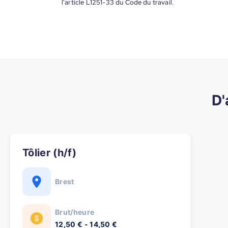
l'article L1251-33 du Code du travail.
D'
Tôlier (h/f)
Brest
Brut/heure
12,50 € - 14,50 €