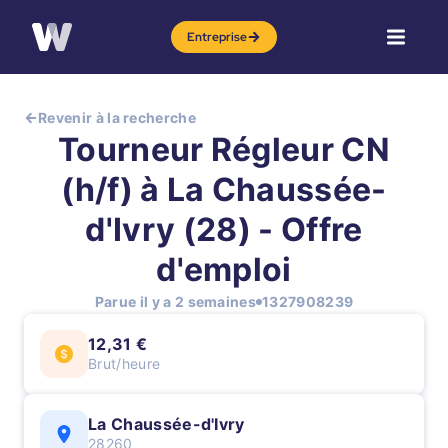
Entreprise
Revenir à la recherche
Tourneur Régleur CN
(h/f) à La Chaussée-
d'Ivry (28) - Offre
d'emploi
Parue il y a 2 semaines
1327908239
12,31 €
Brut/heure
La Chaussée-d'Ivry
28260