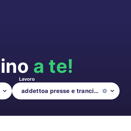
cino
a te!
Lavoro