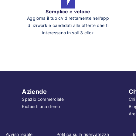
Semplice e veloce
Aggiorna il tuo cv direttamente nell'app
di iziwork e candidati alle offerte che ti
interessano in soli 3 click
Aziende
Ch
Spazio commerciale
Chi
Richiedi una demo
Blo
Are
Avviso legale
Politica sulla riservatezza
I