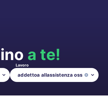
cino
a te!
Lavoro