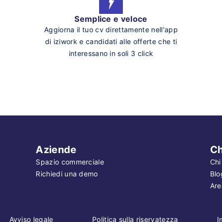
Semplice e veloce
Aggiorna il tuo cv direttamente nell'app
di iziwork e candidati alle offerte che ti
interessano in soli 3 click
Aziende
Ch
Spazio commerciale
Chi
Richiedi una demo
Blo
Are
Avviso legale
Politica sulla riservatezza
I