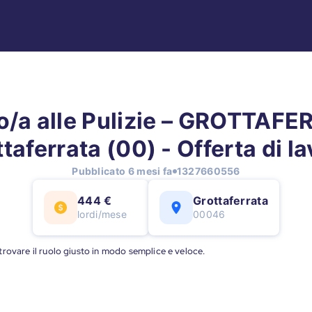
o/a alle Pulizie – GROTTAFE
taferrata (00) - Offerta di l
Pubblicato 6 mesi fa
1327660556
444 €
Grottaferrata
lordi/mese
00046
a trovare il ruolo giusto in modo semplice e veloce.