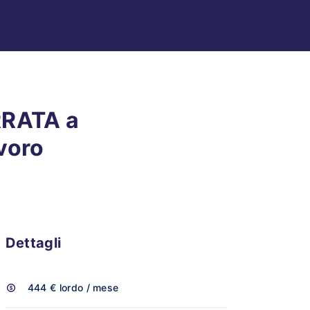
RRATA a
avoro
Dettagli
444 €
lordo / mese