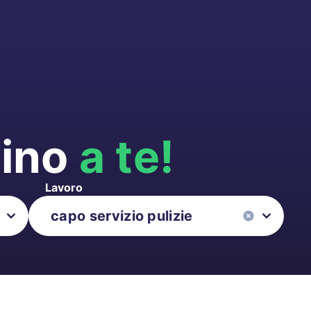
cino
a te!
Lavoro