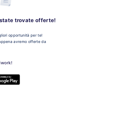
tate trovate offerte!
iori opportunità per te!
 appena avremo offerte da
ziwork!