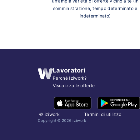
un'ampia varietà di offerte vicino a te (in
somministrazione, tempo determinato e
indeterminato)
Lavoratori
Perché Iziwork?
Visualizza le offerte
©
iziwork
Termini di utilizzo
Copyright ©
2026
iziwork