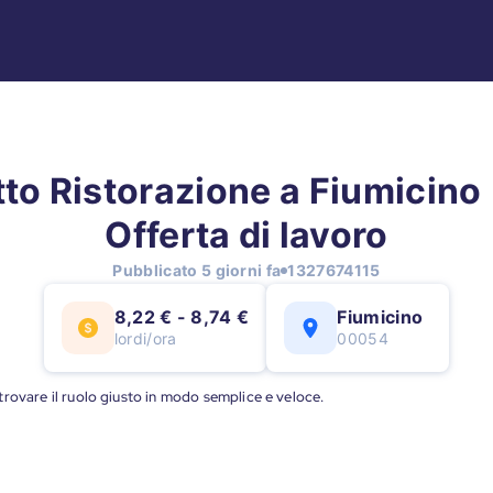
to Ristorazione a Fiumicino 
Offerta di lavoro
Pubblicato 5 giorni fa
1327674115
8,22 € - 8,74 €
Fiumicino
lordi/ora
00054
a trovare il ruolo giusto in modo semplice e veloce.