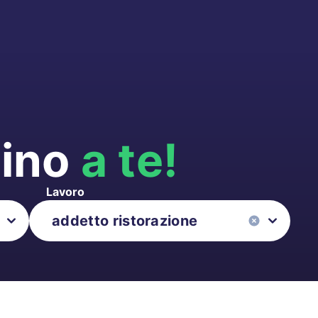
cino
a te!
Lavoro