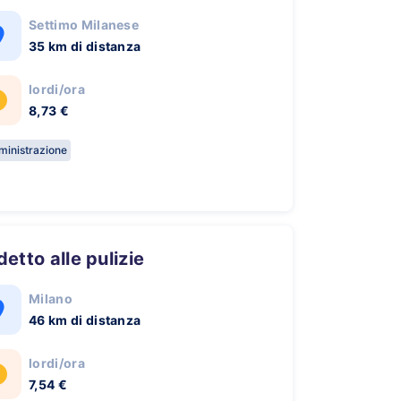
Settimo Milanese
35 km di distanza
lordi/ora
8,73 €
inistrazione
ddetto alle pulizie
Milano
46 km di distanza
lordi/ora
7,54 €