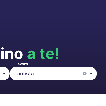
cino
a te!
Lavoro