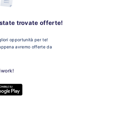
tate trovate offerte!
iori opportunità per te!
 appena avremo offerte da
ziwork!