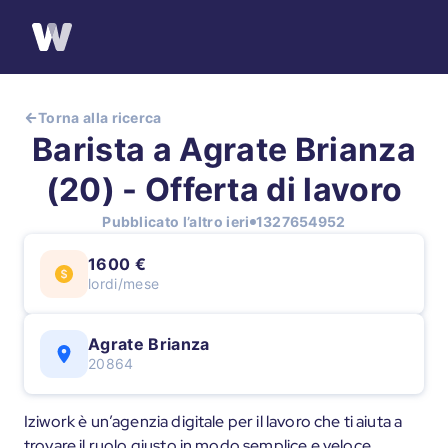
Torna alla ricerca
Barista a Agrate Brianza
(20) - Offerta di lavoro
Pubblicato l’altro ieri
1327654952
1600 €
lordi/mese
Agrate Brianza
20864
Iziwork è un’agenzia digitale per il lavoro che ti aiuta a
trovare il ruolo giusto in modo semplice e veloce.