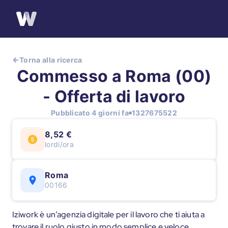
Torna alla ricerca
Commesso a Roma (00)
- Offerta di lavoro
Pubblicato 4 giorni fa
1327675522
8,52 €
lordi/ora
Roma
00166
Iziwork è un’agenzia digitale per il lavoro che ti aiuta a
trovare il ruolo giusto in modo semplice e veloce.