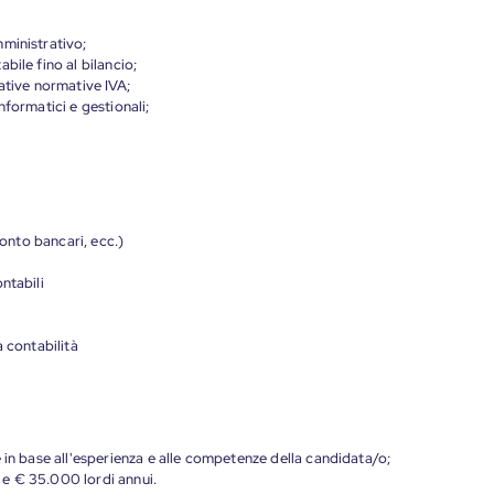
ministrativo;
bile fino al bilancio;
ative normative IVA;
nformatici e gestionali;
.
conto bancari, ecc.)
ntabili
a contabilità
 in base all'esperienza e alle competenze della candidata/o;
e € 35.000 lordi annui.