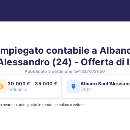
Impiegato contabile a Alban
Alessandro (24) - Offerta di 
Pubblicato 3 settimane fa
1327673650
30.000 € - 35.000 €
Albano Sant'Alessan
lordi/anno
24061
a trovare il ruolo giusto in modo semplice e veloce.