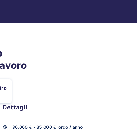
o
lavoro
dro
Dettagli
30.000 € - 35.000 €
lordo / anno