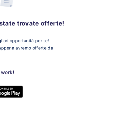
tate trovate offerte!
iori opportunità per te!
 appena avremo offerte da
ziwork!