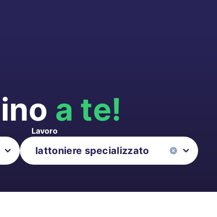
cino
a te!
Lavoro