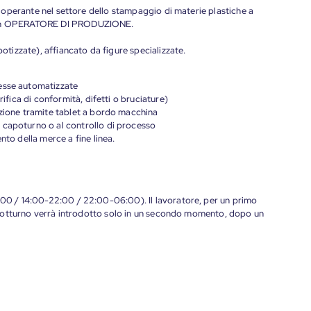
o, operante nel settore dello stampaggio di materie plastiche a
mo un OPERATORE DI PRODUZIONE.
botizzate), affiancato da figure specializzate.
esse automatizzate
rifica di conformità, difetti o bruciature)
uzione tramite tablet a bordo macchina
 capoturno o al controllo di processo
nto della merce a fine linea.
4:00 / 14:00-22:00 / 22:00-06:00). Il lavoratore, per un primo
no notturno verrà introdotto solo in un secondo momento, dopo un