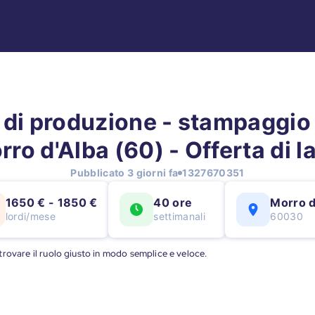
 di produzione - stampaggio 
rro d'Alba (60) - Offerta di l
Pubblicato 3 giorni fa
1327670351
1650 € - 1850 €
40 ore
Morro d
lordi/mese
settimanali
60030
a trovare il ruolo giusto in modo semplice e veloce.