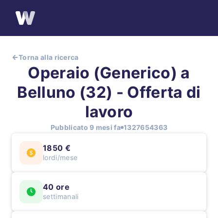
Torna alla ricerca
Operaio (Generico) a
Belluno (32) - Offerta di
lavoro
Pubblicato 9 mesi fa
1327654363
1850 €
lordi/mese
40 ore
settimanali