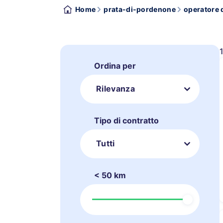
Home
prata-di-pordenone
operatore 
Ordina per
Rilevanza
Tipo di contratto
Tutti
< 50 km