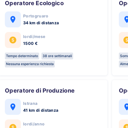
Operatore Ecologico
O
Portogruaro
34 km di distanza
lordi/mese
1500 €
Tempo determinato
38 ore settimanali
Somm
Nessuna esperienza richiesta
Alme
Operatore di Produzione
O
Istrana
41 km di distanza
lordi/anno