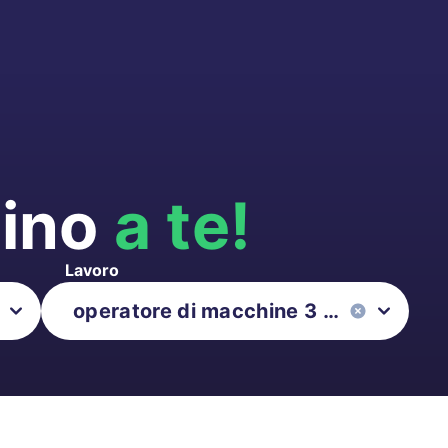
cino
a te!
Lavoro