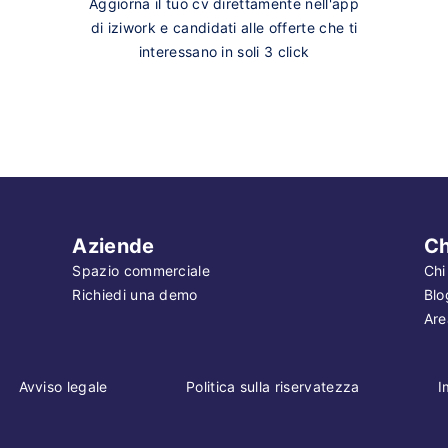
Aggiorna il tuo cv direttamente nell'app
di iziwork e candidati alle offerte che ti
interessano in soli 3 click
Aziende
Ch
Spazio commerciale
Chi
Richiedi una demo
Blo
Are
Avviso legale
Politica sulla riservatezza
I