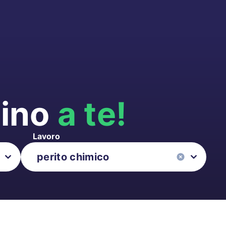
cino
a te!
Lavoro