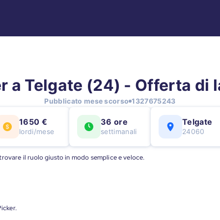
r a Telgate (24) - Offerta di 
Pubblicato mese scorso
1327675243
1650 €
36 ore
Telgate
lordi/mese
settimanali
24060
a trovare il ruolo giusto in modo semplice e veloce.
icker.