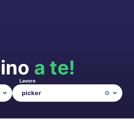
cino
a te!
Lavoro