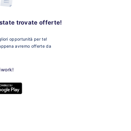
tate trovate offerte!
iori opportunità per te!
 appena avremo offerte da
ziwork!