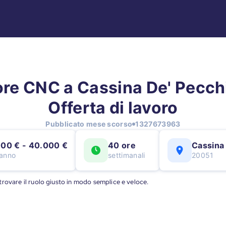
ore CNC a Cassina De' Pecchi
Offerta di lavoro
Pubblicato mese scorso
1327673963
00 € - 40.000 €
40 ore
Cassina
/anno
settimanali
20051
a trovare il ruolo giusto in modo semplice e veloce.