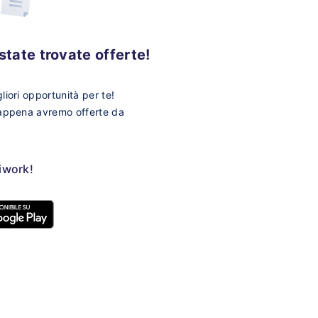
tate trovate offerte!
iori opportunità per te!
 appena avremo offerte da
ziwork!