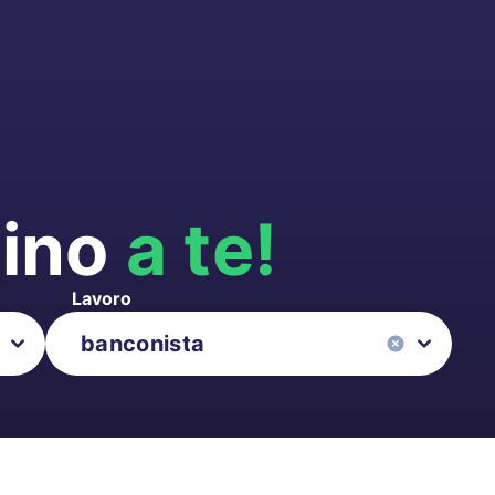
cino
a te!
Lavoro