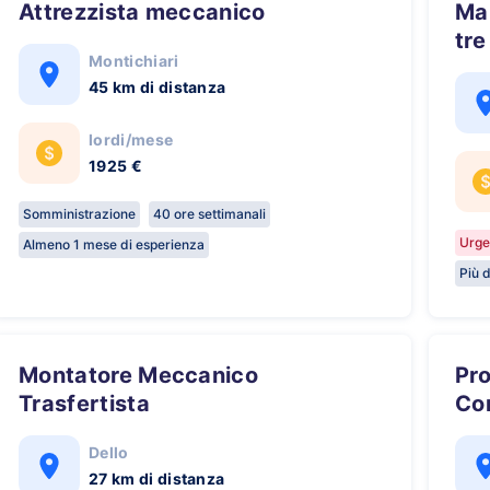
Attrezzista meccanico
Manutentore Elettromeccanico -
tre
Montichiari
45 km di distanza
lordi/mese
1925 €
Somministrazione
40 ore settimanali
Urge
Almeno 1 mese di esperienza
Più d
Montatore Meccanico
Progettista Meccanico -
Trasfertista
Co
Dello
27 km di distanza