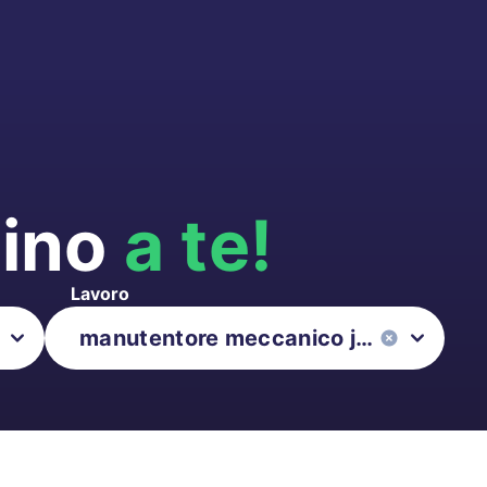
cino
a te!
Lavoro