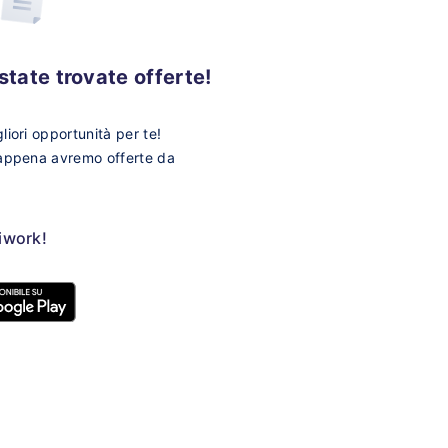
tate trovate offerte!
iori opportunità per te!
 appena avremo offerte da
ziwork!