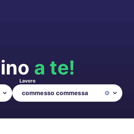
cino
a te!
Lavoro