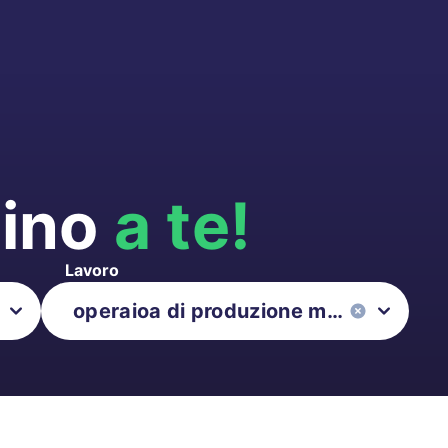
cino
a te!
Lavoro