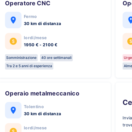
Operatore CNC
O
Fermo
30 km di distanza
lordi/mese
1950 € - 2100 €
Somministrazione
40 ore settimanali
Urge
Tra 2 e 5 anni di esperienza
Alme
Operaio metalmeccanico
C
Tolentino
30 km di distanza
Invi
trov
lordi/mese