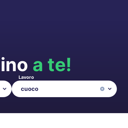
cino
a te!
Lavoro