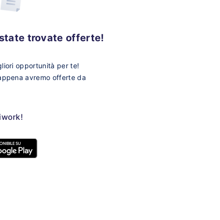
tate trovate offerte!
iori opportunità per te!
 appena avremo offerte da
ziwork!