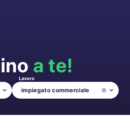
cino
a te!
Lavoro