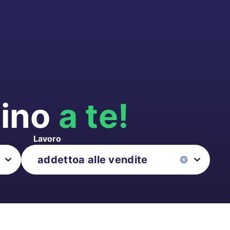
cino
a te!
Lavoro