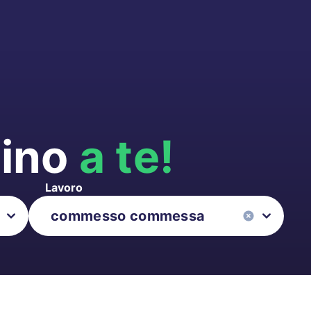
cino
a te!
Lavoro