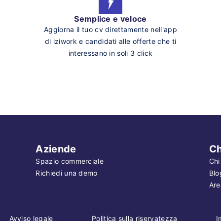
Semplice e veloce
Aggiorna il tuo cv direttamente nell'app
di iziwork e candidati alle offerte che ti
interessano in soli 3 click
Aziende
Ch
Spazio commerciale
Chi
Richiedi una demo
Blo
Are
Avviso legale
Politica sulla riservatezza
I