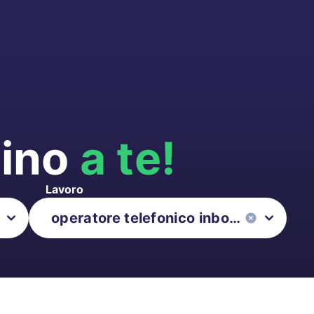
cino
a te!
Lavoro