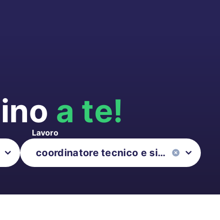
cino
a te!
Lavoro