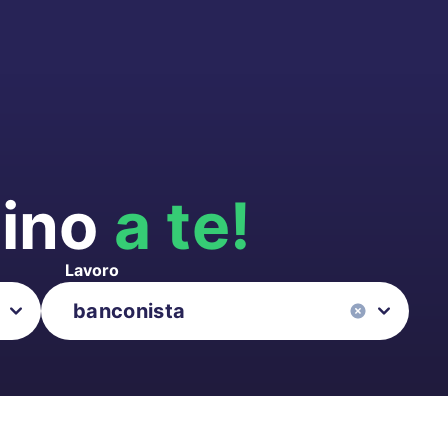
cino
a te!
Lavoro