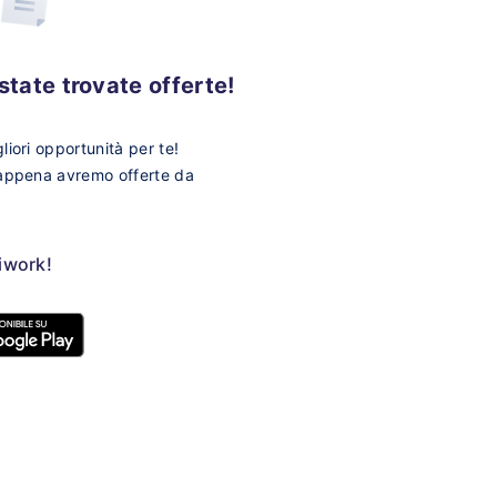
tate trovate offerte!
iori opportunità per te!
 appena avremo offerte da
ziwork!