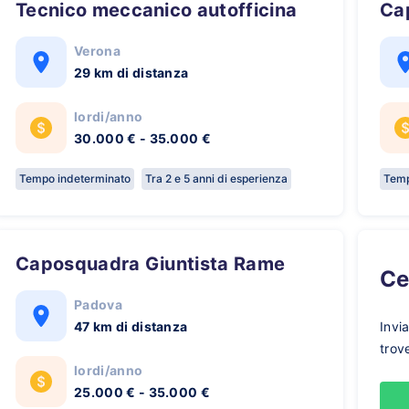
Tecnico meccanico autofficina
C
Verona
29 km di distanza
lordi/anno
30.000 € - 35.000 €
Tempo indeterminato
Tra 2 e 5 anni di esperienza
Temp
Caposquadra Giuntista Rame
C
Padova
47 km di distanza
Invi
trov
lordi/anno
25.000 € - 35.000 €