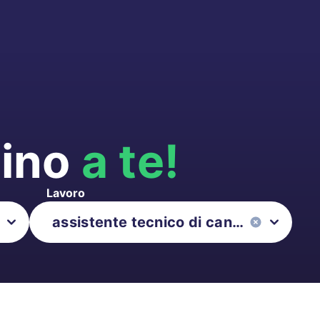
cino
a te!
Lavoro