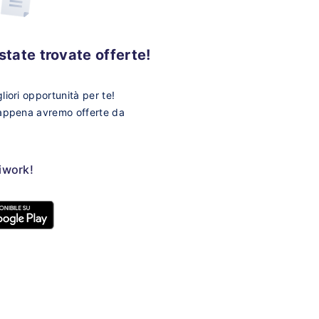
tate trovate offerte!
iori opportunità per te!
 appena avremo offerte da
ziwork!