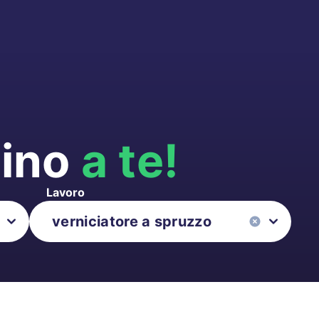
cino
a te!
Lavoro