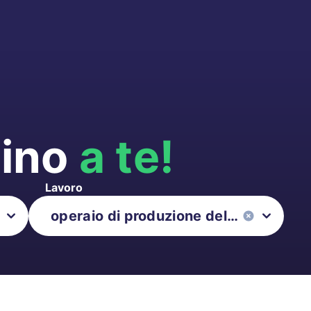
cino
a te!
Lavoro