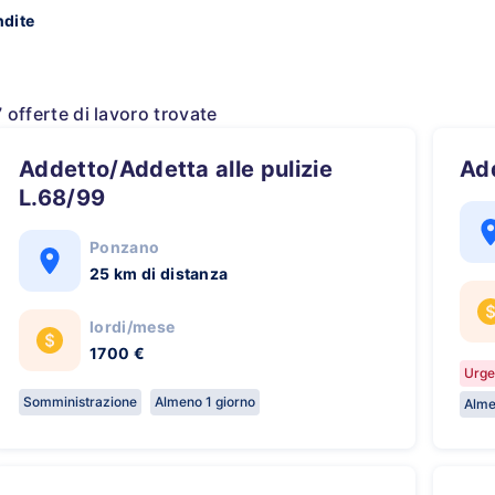
ndite
7 offerte di lavoro trovate
Addetto/Addetta alle pulizie
A
L.68/99
Ponzano
25 km di distanza
lordi/mese
1700 €
Urge
Somministrazione
Almeno 1 giorno
Alme