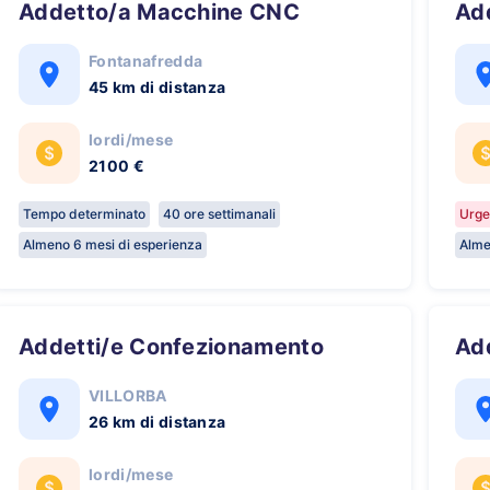
Addetto/a Macchine CNC
A
Fontanafredda
45 km di distanza
lordi/mese
2100 €
Tempo determinato
40 ore settimanali
Urge
Almeno 6 mesi di esperienza
Alme
Addetti/e Confezionamento
A
VILLORBA
26 km di distanza
lordi/mese