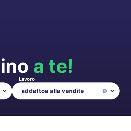
cino
a te!
Lavoro