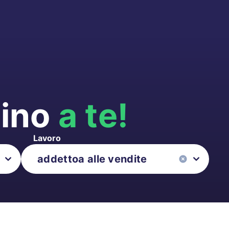
cino
a te!
Lavoro