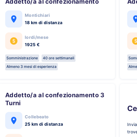
Addetto/a al confezionamento
A
Montichiari
18 km di distanza
lordi/mese
1925 €
Somministrazione
40 ore settimanali
Somm
Almeno 3 mesi di esperienza
Alme
Addetto/a al confezionamento 3
Turni
C
Collebeato
25 km di distanza
Invi
trov